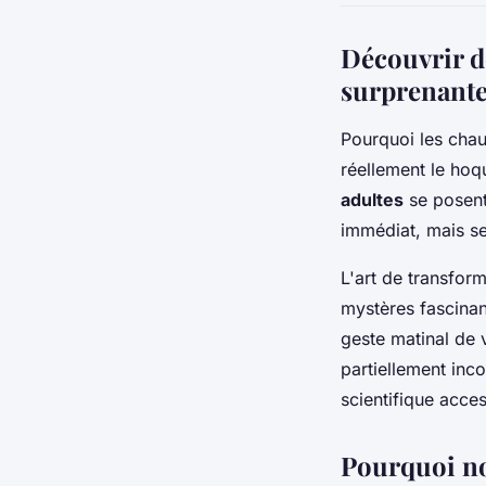
Découvrir de
surprenant
Pourquoi les chau
réellement le hoq
adultes
se posent
immédiat, mais s
L'art de transform
mystères fascinan
geste matinal de 
partiellement inc
scientifique acce
Pourquoi no