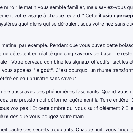
 le miroir le matin vous semble familier, mais saviez-vous q
ralement votre visage à chaque regard ? Cette
illusion percep
ystères quotidiens qui se déroulent sous votre nez sans q
é matinal par exemple. Pendant que vous buvez cette boiss
s ne détectent en réalité que cinq saveurs de base. Le reste
ale ! Votre cerveau combine les signaux olfactifs, tactiles 
 vous appelez "le goût". C'est pourquoi un rhume transfor
éféré en eau brunâtre sans saveur.
 mêle aussi avec des phénomènes fascinants. Quand vous m
rcez une pression qui déforme légèrement la Terre entière. O
 sous vos pas ! Et cette ombre qui vous suit fidèlement ? Ell
ière
dès que vous bougez votre main.
il cache des secrets troublants. Chaque nuit, vous "mour