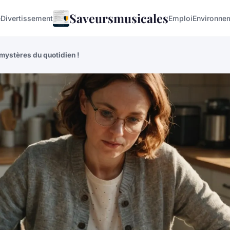
Saveursmusicales
e
Divertissement
Emploi
Environne
 mystères du quotidien !