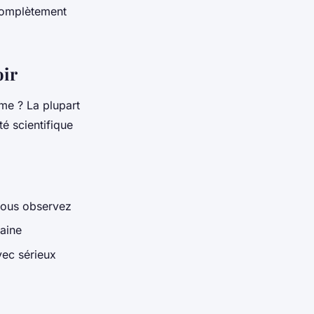
complètement
oir
ème ? La plupart
é scientifique
vous observez
aine
vec sérieux