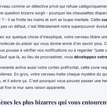
erveau comme un détective privé qui refuse catégoriquemen
ne question bizarre surgit - pourquoi les chaussettes dispar
 ? - il se frotte les mains et sort sa loupe mentale. Cette
cur
 pas un défaut, c'est littéralement notre superpouvoir évolut
z sur quelque chose d'inexpliqué, votre cerveau libère un
olécule du plaisir qui vous donne envie d'en savoir plus. 
s pousse à vérifier nos notifications ou à regarder "juste 
 Sauf que là, au lieu de procrastiner, vous
développez votre 
prenante active aussi votre cortex préfrontal, cette zone re
blèmes. En gros, votre cerveau traite chaque mystère du 
, et il adore ça. C'est pourquoi vous pouvez passer une he
at fixe le mur sans raison apparente.
nes les plus bizarres qui vous entouren