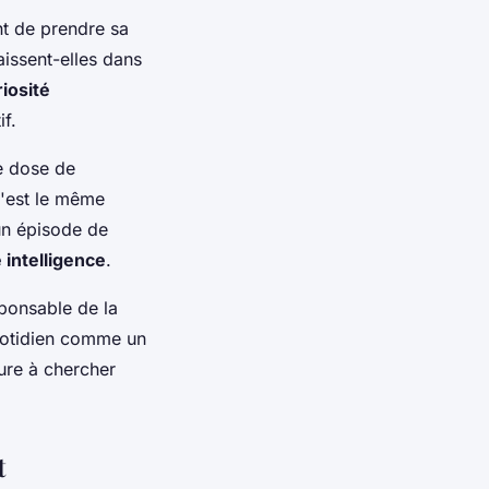
t de prendre sa
aissent-elles dans
iosité
if.
e dose de
C'est le même
un épisode de
intelligence
.
sponsable de la
quotidien comme un
ure à chercher
t