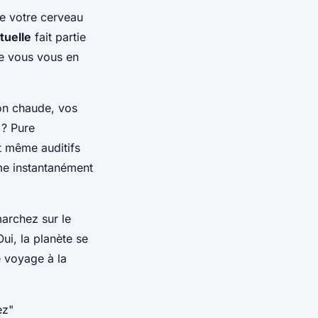
ue votre cerveau
tuelle
fait partie
ue vous vous en
on chaude, vos
 ? Pure
et même auditifs
me instantanément
archez sur le
ui, la planète se
e voyage à la
ez"