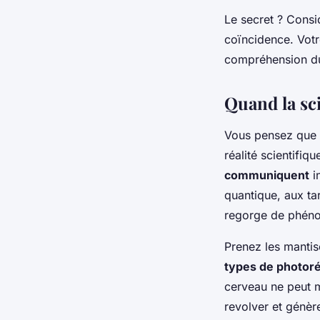
Le secret ? Cons
coïncidence. Votr
compréhension d
Quand la sci
Vous pensez que l
réalité scientifi
communiquent
in
quantique, aux ta
regorge de phéno
Prenez les mantis
types de photor
cerveau ne peut m
revolver et génère