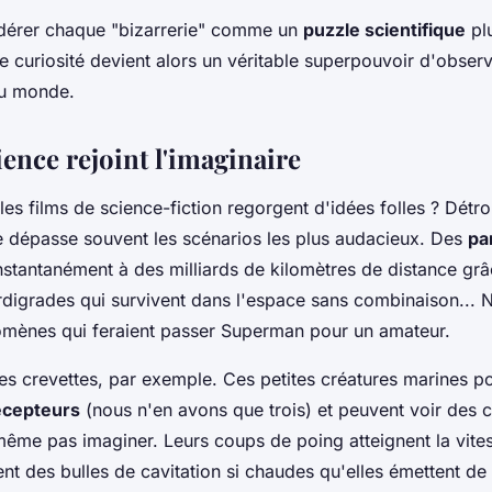
idérer chaque "bizarrerie" comme un
puzzle scientifique
plu
e curiosité devient alors un véritable superpouvoir d'observ
u monde.
ence rejoint l'imaginaire
es films de science-fiction regorgent d'idées folles ? Dét
que dépasse souvent les scénarios les plus audacieux. Des
pa
stantanément à des milliards de kilomètres de distance grâce
rdigrades qui survivent dans l'espace sans combinaison... N
mènes qui feraient passer Superman pour un amateur.
es crevettes, par exemple. Ces petites créatures marines 
écepteurs
(nous n'en avons que trois) et peuvent voir des 
ême pas imaginer. Leurs coups de poing atteignent la vites
nt des bulles de cavitation si chaudes qu'elles émettent de 