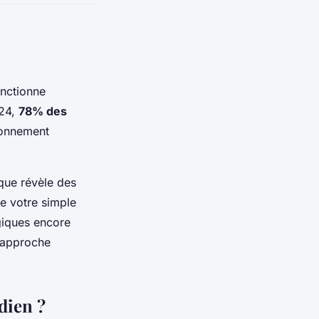
onctionne
024,
78% des
ronnement
ique révèle des
e votre simple
giques encore
 approche
dien ?