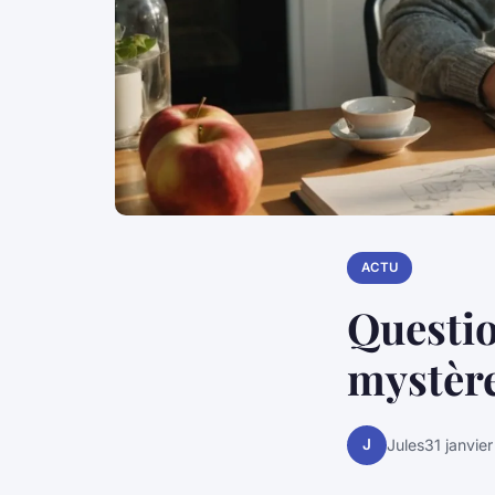
ACTU
Questio
mystère
J
Jules
31 janvie