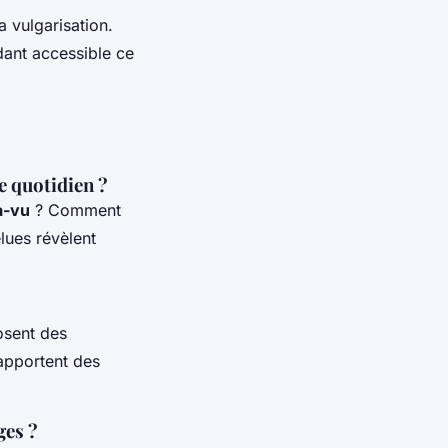
 vulgarisation.
dant accessible ce
e quotidien ?
à-vu
? Comment
lues révèlent
sent des
 apportent des
ges ?