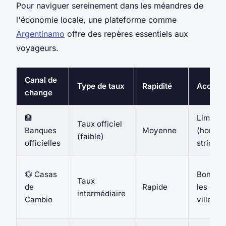
Pour naviguer sereinement dans les méandres de
l'économie locale, une plateforme comme
Argentinamo
offre des repères essentiels aux
voyageurs.
Canal de
Type de taux
Rapidité
Accessib
change
🏦
Limited
Taux officiel
Banques
Moyenne
(horair
(faible)
officielles
stricts)
💱 Casas
Bonne (
Taux
de
Rapide
les gra
intermédiaire
Cambio
villes)