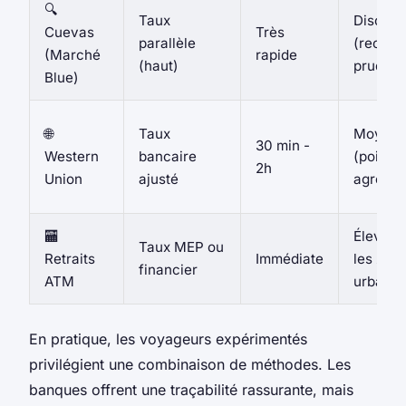
🔍
Taux
Discrèt
Cuevas
Très
parallèle
(recom
(Marché
rapide
(haut)
pruden
Blue)
🌐
Taux
Moyen
30 min -
Western
bancaire
(points
2h
Union
ajusté
agréés)
🏧
Élevée 
Taux MEP ou
Retraits
Immédiate
les zon
financier
ATM
urbaine
En pratique, les voyageurs expérimentés
privilégient une combinaison de méthodes. Les
banques offrent une traçabilité rassurante, mais